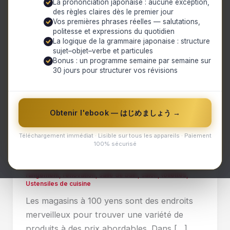
La prononciation japonaise : aucune exception,
des règles claires dès le premier jour
Vos premières phrases réelles — salutations,
politesse et expressions du quotidien
La logique de la grammaire japonaise : structure
sujet–objet–verbe et particules
Bonus : un programme semaine par semaine sur
,
Technologie et Innovation
Vie Quotidienne au Japon
30 jours pour structurer vos révisions
Révolution dans la vie quotidienne
avec les magasins à 100 yens ! : Des
méthodes de rénovation et
Obtenir l'ebook — はじめましょう →
d’amélioration de la vie pour moins de
1€
Téléchargement immédiat · Lisible sur tous les appareils · Paiement
100% sécurisé
Technologie et Innovation
,
Vie Quotidienne au Japon
/
yuki
/
29 février 2024
/
1€
,
Cuisine
,
DIY
,
étagère
,
Japon
,
magasin à 100 yens
,
palette
,
planche à découper
,
rangement
,
rénovation
,
salle de bain
,
salon
,
toilettes
,
Ustensiles de cuisine
Les magasins à 100 yens sont des endroits
merveilleux pour trouver une variété de
produits à des prix abordables. Dans […]