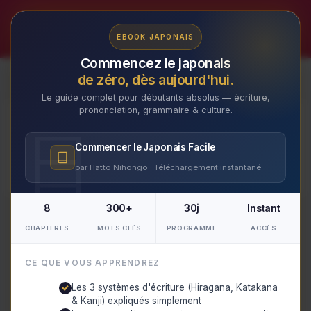
Aller
au
✕
EBOOK JAPONAIS
contenu
Commencez le japonais
de zéro, dès aujourd'hui.
Le guide complet pour débutants absolus — écriture,
prononciation, grammaire & culture.
toilettes
Commencer le Japonais Facile
par Hatto Nihongo · Téléchargement instantané
8
300+
30j
Instant
CHAPITRES
MOTS CLÉS
PROGRAMME
ACCÈS
CE QUE VOUS APPRENDREZ
Les 3 systèmes d'écriture (Hiragana, Katakana
& Kanji) expliqués simplement