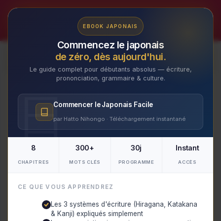
Aller
au
✕
EBOOK JAPONAIS
contenu
Commencez le japonais
de zéro, dès aujourd'hui.
Le guide complet pour débutants absolus — écriture,
prononciation, grammaire & culture.
Découvrez les Trésors
Commencer le Japonais Facile
Enchantés de Nagano, la
par Hatto Nihongo · Téléchargement instantané
Perle du Japon
8
300+
30j
Instant
Par
Makoto
/
16 février 2024
CHAPITRES
MOTS CLÉS
PROGRAMME
ACCÈS
CE QUE VOUS APPRENDREZ
Les 3 systèmes d'écriture (Hiragana, Katakana
& Kanji) expliqués simplement