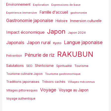
Environnement
Exploration
Expressions de base
Famille d'accueil
Expérience immersive
gastronomie
Gastronomie japonaise
Histoire
Immersion culturelle
Japon
Impact économique
Japon 2024
Langue japonaise
Japon rural
Japonais
Kyoto
RAKUBUN
Pénurie de riz
Prévention
Shintoïsme
Salutations
SEO
Spiritualité
Tourisme
Tourisme culinaire Japon
Tourisme gastronomique
Traditions japonaises
Trésors cachés
Villages méconnus
Voyage
Voyage au Japon
Villages pittoresques
Voyage authentique