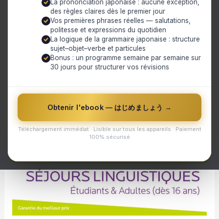
La prononciation japonaise : aucune exception,
des règles claires dès le premier jour
Vos premières phrases réelles — salutations,
politesse et expressions du quotidien
La logique de la grammaire japonaise : structure
sujet–objet–verbe et particules
Bonus : un programme semaine par semaine sur
30 jours pour structurer vos révisions
Obtenir l'ebook — はじめましょう →
Téléchargement immédiat · Lisible sur tous les appareils · Paiement
100% sécurisé