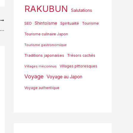
RAKUBUN
Salutations
T
Shintoïsme
SEO
Spiritualité
Tourisme
[Japon : Thirdverse lève 8,1 millions de dollars pour se concentrer sur le développement de titres de jeux VR et blockchain – BRIDGE] Découvrez comment cette entreprise révolutionne l’industrie du jeu !
Tourisme culinaire Japon
Tourisme gastronomique
Traditions japonaises
Trésors cachés
Villages pittoresques
Villages méconnus
Voyage
Voyage au Japon
Voyage authentique