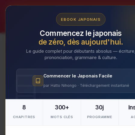
Aller
au
EBOOK JAPONAIS
contenu
Commencez le japonais
de zéro, dès aujourd'hui.
Le guide complet pour débutants absolus — écriture
prononciation, grammaire & culture.
Comment le karaoké en
Commencer le Japonais Facile
vie de notre rédacteu
par Hatto Nihongo · Téléchargement instantané
Nouvelles du Japon
8
300+
30j
In
Par
Makoto
/
17 février 2024
CHAPITRES
MOTS CLÉS
PROGRAMME
A
Comment le karaoké en solo a changé la 