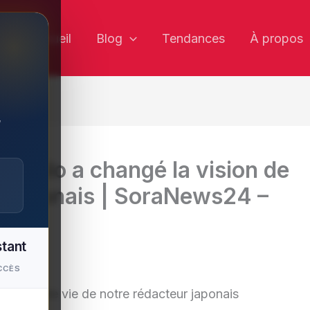
✕
Accueil
Blog
Tendances
À propos
,
 solo a changé la vision de
r japonais | SoraNews24 –
stant
CCÈS
vision de vie de notre rédacteur japonais