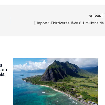
SUIVAN
a
Open
ais