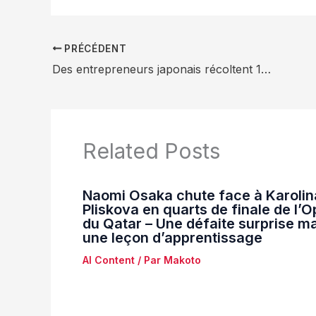
PRÉCÉDENT
Des entrepreneurs japonais récoltent 13 millions de dollars pour lancer le projet Izumo VTuber : une incroyable aventure digitale qui va vous épater !
Related Posts
Naomi Osaka chute face à Karolin
Pliskova en quarts de finale de l’
du Qatar – Une défaite surprise m
une leçon d’apprentissage
AI Content
/ Par
Makoto