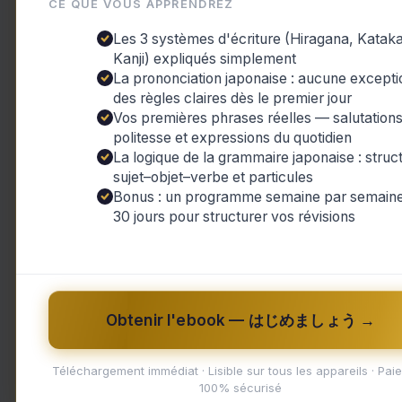
CE QUE VOUS APPRENDREZ
Le karaoké est une activité populaire a
Les 3 systèmes d'écriture (Hiragana, Katak
solo. Mais saviez-vous que cette expéri
Kanji) expliqués simplement
La prononciation japonaise : aucune excepti
de voir la vie ? C'est exactement ce qui
des règles claires dès le premier jour
Vos premières phrases réelles — salutations
Un jour, après une longue journée de tra
politesse et expressions du quotidien
La logique de la grammaire japonaise : struc
dans un karaoké par lui-même. Il n'avai
sujet–objet–verbe et particules
mais il était déterminé à passer un mom
Bonus : un programme semaine par semaine
30 jours pour structurer vos révisions
Une fois arrivé dans la petite salle priv
fait d'être seul lui donna une liberté inc
voulait sans avoir peur du jugement des 
commença à sentir toute sa tension disp
Obtenir l'ebook — はじめましょう →
Alors qu'il chantait avec passion chaqu
Téléchargement immédiat · Lisible sur tous les appareils · Pai
100% sécurisé
télévisuel, quelque chose de merveilleux se