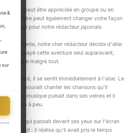
u Japon et peut être appréciée en groupe ou en
ana &
ence solitaire peut également changer votre façon
on,
 s'est passé pour notre rédacteur japonais.
,
vail stressante, notre cher rédacteur décida d'aller
ture
t jamais essayé cette aventure seul auparavant,
ent agréable malgré tout.
 sur
ée du karaoké, il se sentit immédiatement à l'aise. Le
royable - il pouvait chanter les chansons qu'il
autres. La musique pulsait dans ses veines et il
araître peu à peu.
e chanson qui passait devant ses yeux sur l'écran
ement
 produisit : il réalisa qu'il avait pris le temps