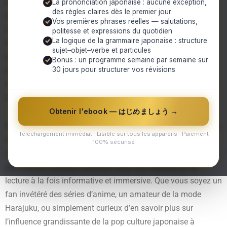
contenus riches et variés, présentant non seulement les
La prononciation japonaise : aucune exception,
des règles claires dès le premier jour
tendances actuelles de la pop culture japonaise mais aussi
Vos premières phrases réelles — salutations,
comment ces éléments s’inscrivent dans le continuum de
politesse et expressions du quotidien
La logique de la grammaire japonaise : structure
l’histoire et de la société japonaises. Nos articles sont
sujet–objet–verbe et particules
soigneusement rédigés pour capturer l’essence de ce qui
Bonus : un programme semaine par semaine sur
30 jours pour structurer vos révisions
rend la culture pop japonaise si unique et fascinante, en
mettant en lumière comment elle parvient à marier avec brio
tradition et modernité.
Obtenir l'ebook — はじめましょう →
Nos lecteurs peuvent s’attendre à des articles bien structurés
Téléchargement immédiat · Lisible sur tous les appareils · Paiement
et engageants, parsemés de références culturelles
100% sécurisé
authentiques et d’annotations traduisant des idiomes
japonais en français, assurant ainsi une expérience de
lecture à la fois informative et immersive. Que vous soyez un
fan invétéré des séries d’anime, un amateur de la mode
Harajuku, ou simplement curieux d’en savoir plus sur
l’influence grandissante de la pop culture japonaise à