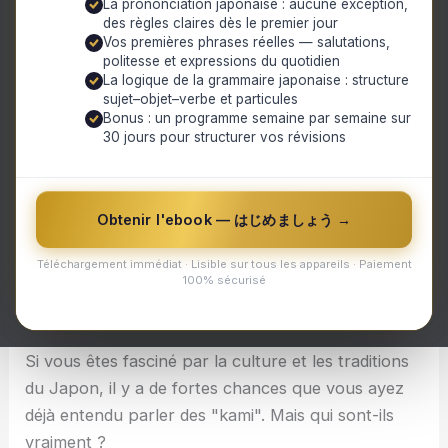
La prononciation japonaise : aucune exception,
des règles claires dès le premier jour
Vos premières phrases réelles — salutations,
politesse et expressions du quotidien
La logique de la grammaire japonaise : structure
sujet–objet–verbe et particules
Bonus : un programme semaine par semaine sur
30 jours pour structurer vos révisions
Obtenir l'ebook — はじめましょう →
Téléchargement immédiat · Lisible sur tous les appareils · Paiement
Découvrez l'essence des "kami" dans la spiritualité
100% sécurisé
japonaise : Esprits ? Divinités ?
Si vous êtes fasciné par la culture et les traditions
du Japon, il y a de fortes chances que vous ayez
déjà entendu parler des "kami". Mais qui sont-ils
vraiment ?