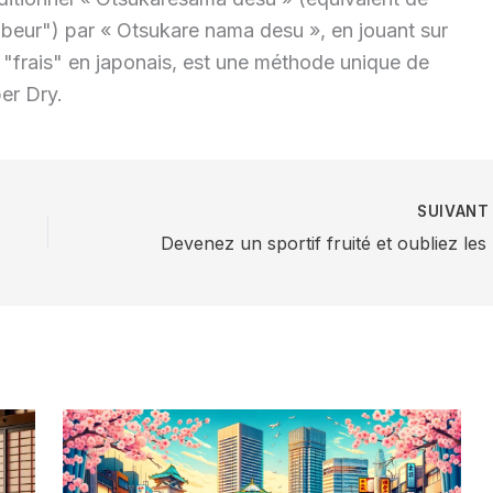
labeur") par « Otsukare nama desu », en jouant sur
u "frais" en japonais, est une méthode unique de
er Dry.
SUIVAN
Deve