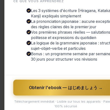
CE QUE VOUS APPRENDREZ
Les 3 systèmes d'écriture (Hiragana, Katak
Kanji) expliqués simplement
La prononciation japonaise : aucune excepti
des règles claires dès le premier jour
Vos premières phrases réelles — salutations
politesse et expressions du quotidien
La logique de la grammaire japonaise : struc
sujet–objet–verbe et particules
Bonus : un programme semaine par semaine
30 jours pour structurer vos révisions
Obtenir l'ebook — はじめましょう →
Le terme japonais «お疲れ様です» (Otsukar
Téléchargement immédiat · Lisible sur tous les appareils · Pai
bien au-delà d’un simple « bon travail »
100% sécurisé
dans la culture japonaise, utilisée non 