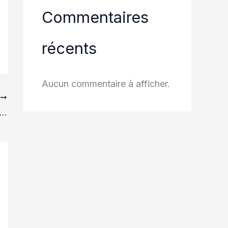
Commentaires
récents
Aucun commentaire à afficher.
T
nez un sportif fruité et oubliez les soirées canapé!