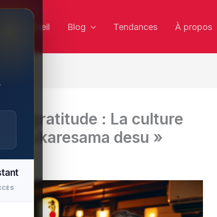
✕
Accueil
Blog
Tendances
À propos
,
t de gratitude : La culture
 « Otsukaresama desu »
stant
CCÈS