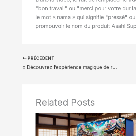
"bon travail" ou "merci pour votre dur 
le mot « nama » qui signifie "pressé" o
promouvoir le nom du produit Asahi Sup
PRÉCÉDENT
« Découvrez l’expérience magique de regarder un film Ghibli dès sa sortie au Japon ! Tout ce que vous devez savoir sur les cinémas japonais est ici. »
Related Posts