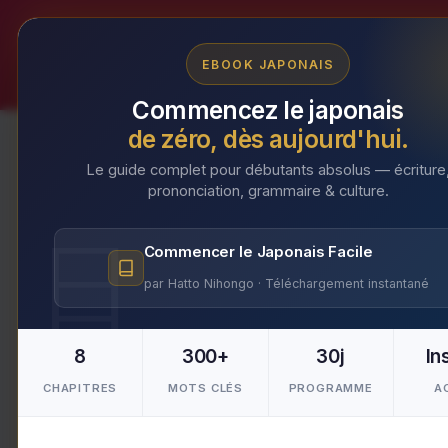
Aller
au
EBOOK JAPONAIS
contenu
Commencez le japonais
de zéro, dès aujourd'hui.
Le guide complet pour débutants absolus — écriture
prononciation, grammaire & culture.
Tradition de respect e
Commencer le Japonais Facile
japonaise tissée par
par Hatto Nihongo · Téléchargement instantané
Par
yuki
/
23 février 2024
8
300+
30j
In
CHAPITRES
MOTS CLÉS
PROGRAMME
A