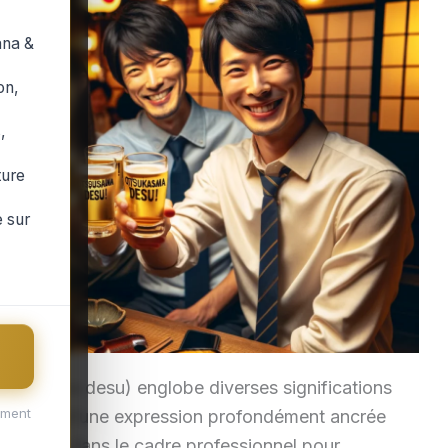
ana &
on,
,
ture
 sur
esama desu) englobe diverses significations
ement
. Il s’agit d’une expression profondément ancrée
seulement dans le cadre professionnel pour