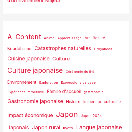
d’un Événement Majeur
AI Content
Art
Anime
Apprentissage
Beauté
Catastrophes naturelles
Bouddhisme
Croyances
Cuisine japonaise
Culture
Culture japonaise
Cérémonie du thé
Environnement
Exploration
Expressions de base
Famille d'accueil
Expérience immersive
gastronomie
Gastronomie japonaise
Histoire
Immersion culturelle
Japon
Impact économique
Japon 2024
Langue japonaise
Japon rural
Japonais
Kyoto