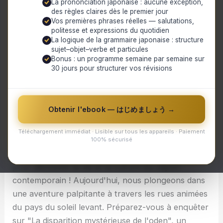
La prononciation japonaise : aucune exception,
Hattonihongo vous emmène en voyage
des règles claires dès le premier jour
À la recherche d'un trésor culinaire
Vos premières phrases réelles — salutations,
Entre traditions et modernité
politesse et expressions du quotidien
La logique de la grammaire japonaise : structure
Une expérience gustative inoubliable
sujet–objet–verbe et particules
Une conclusion inattendue
Bonus : un programme semaine par semaine sur
Un périple mémorable
30 jours pour structurer vos révisions
La disparition mystérieuse de l'oden : une quête
savoureuse à travers le Japon contemporain
Obtenir l'ebook — はじめましょう →
Hattonihongo vous emmène en voyage
Téléchargement immédiat · Lisible sur tous les appareils · Paiement
100% sécurisé
Bienvenue chez Hattonihongo, votre guide préféré
pour découvrir la vie et la culture du Japon
contemporain ! Aujourd'hui, nous plongeons dans
une aventure palpitante à travers les rues animées
du pays du soleil levant. Préparez-vous à enquêter
sur "La disparition mystérieuse de l'oden", un