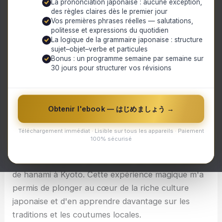
La prononciation japonaise : aucune exception,
Mon expérience magique lors du festival de hanami
des règles claires dès le premier jour
à Kyoto : un voyage inoubliable au cœur de la
Vos premières phrases réelles — salutations,
culture japonaise
politesse et expressions du quotidien
La découverte du hanami
La logique de la grammaire japonaise : structure
L'ambiance féérique du festival
sujet–objet–verbe et particules
Bonus : un programme semaine par semaine sur
Les rencontres enrichissantes
30 jours pour structurer vos révisions
Les émotions intenses ressenties
Mon expérience magique lors du festival de hanami
à Kyoto : un voyage inoubliable au cœur de la
Obtenir l'ebook — はじめましょう →
culture japonaise
Téléchargement immédiat · Lisible sur tous les appareils · Paiement
100% sécurisé
Lors de mon dernier voyage au Japon, j'ai eu la
chance incroyable de participer au célèbre festival
de hanami à Kyoto. Cette expérience magique m'a
permis de plonger au cœur de la riche culture
japonaise et d'en apprendre davantage sur les
traditions et les coutumes locales.