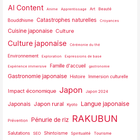
AI Content
Art
Anime
Apprentissage
Beauté
Catastrophes naturelles
Bouddhisme
Croyances
Cuisine japonaise
Culture
Culture japonaise
Cérémonie du thé
Environnement
Exploration
Expressions de base
Famille d'accueil
Expérience immersive
gastronomie
Gastronomie japonaise
Histoire
Immersion culturelle
Japon
Impact économique
Japon 2024
Langue japonaise
Japon rural
Japonais
Kyoto
RAKUBUN
Pénurie de riz
Prévention
Shintoïsme
Salutations
SEO
Spiritualité
Tourisme