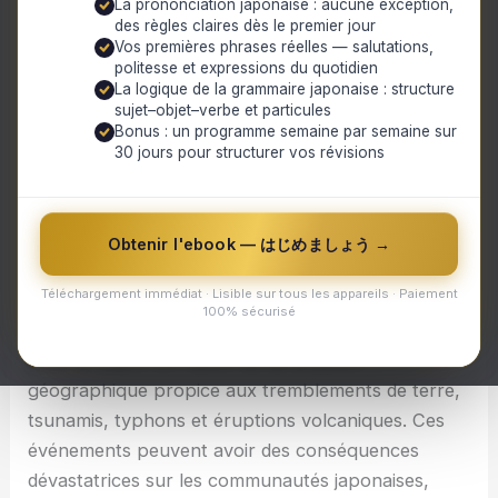
La prononciation japonaise : aucune exception,
Comment renforcer la résilience des communautés
des règles claires dès le premier jour
face aux catastrophes naturelles au Japon ?
Vos premières phrases réelles — salutations,
1. Sensibilisation et éducation :
politesse et expressions du quotidien
2. Infrastructure résiliente :
La logique de la grammaire japonaise : structure
3. Systèmes d'alerte précoce :
sujet–objet–verbe et particules
4. Planification communautaire :
Bonus : un programme semaine par semaine sur
30 jours pour structurer vos révisions
5. Renforcement du réseau social :
Comment renforcer la résilience des
communautés face aux catastrophes naturelles
Obtenir l'ebook — はじめましょう →
au Japon ?
Téléchargement immédiat · Lisible sur tous les appareils · Paiement
100% sécurisé
Les catastrophes naturelles sont un défi constant
pour le Japon en raison de sa situation
géographique propice aux tremblements de terre,
tsunamis, typhons et éruptions volcaniques. Ces
événements peuvent avoir des conséquences
dévastatrices sur les communautés japonaises,