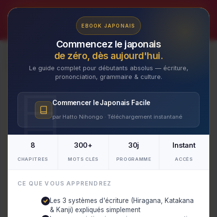
Aller
au
✕
EBOOK JAPONAIS
contenu
Commencez le japonais
de zéro, dès aujourd'hui.
Le guide complet pour débutants absolus — écriture,
prononciation, grammaire & culture.
« Comment renforcer la
Commencer le Japonais Facile
résilience des
par Hatto Nihongo · Téléchargement instantané
communautés face aux
catastrophes naturelles au
8
300+
30j
Instant
Japon ? »
CHAPITRES
MOTS CLÉS
PROGRAMME
ACCÈS
Par
Makoto
/
15 mars 2024
CE QUE VOUS APPRENDREZ
Les 3 systèmes d'écriture (Hiragana, Katakana
Table of Contents
& Kanji) expliqués simplement