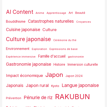
AI Content
Art
Anime
Apprentissage
Beauté
Catastrophes naturelles
Bouddhisme
Croyances
Cuisine japonaise
Culture
Culture japonaise
Cérémonie du thé
Environnement
Exploration
Expressions de base
Famille d'accueil
Expérience immersive
gastronomie
Gastronomie japonaise
Histoire
Immersion culturelle
Japon
Impact économique
Japon 2024
Langue japonaise
Japon rural
Japonais
Kyoto
RAKUBUN
Pénurie de riz
Prévention