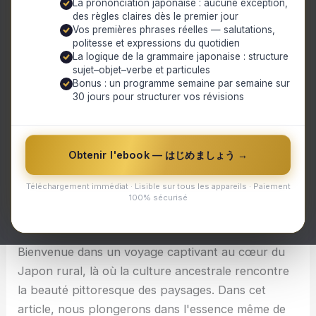
La prononciation japonaise : aucune exception,
Échappée authentique au cœur du Japon rural : à la
des règles claires dès le premier jour
découverte des villages secrets et de leur art de
Vos premières phrases réelles — salutations,
vivre traditionnel
politesse et expressions du quotidien
Découverte des villages moins connus
La logique de la grammaire japonaise : structure
Shirakawa-go
sujet–objet–verbe et particules
Tsumago
Bonus : un programme semaine par semaine sur
Ainokura
30 jours pour structurer vos révisions
Artisanat traditionnel et cuisine locale
Conseils pour les voyageurs en quête
d'authenticité
Obtenir l'ebook — はじめましょう →
Échappée authentique au cœur du Japon rural : à
Téléchargement immédiat · Lisible sur tous les appareils · Paiement
la découverte des villages secrets et de leur art de
100% sécurisé
vivre traditionnel
Bienvenue dans un voyage captivant au cœur du
Japon rural, là où la culture ancestrale rencontre
la beauté pittoresque des paysages. Dans cet
article, nous plongerons dans l'essence même de