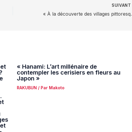
SUIVAN
« À la découverte des villages pittoresques et auth
 et
« Hanami: L’art millénaire de
?
contempler les cerisiers en fleurs au
de
Japon »
RAKUBUN
/ Par
Makoto
.
et
u
ges
et
-