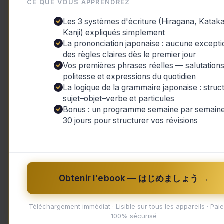
CE QUE VOUS APPRENDREZ
Découverte des villages pittoresques
Artisanat traditionnel japonais
Les 3 systèmes d'écriture (Hiragana, Katak
Cuisine locale savoureuse
Kanji) expliqués simplement
Conseils pratiques pour voyager dans l
La prononciation japonaise : aucune excepti
des règles claires dès le premier jour
Vos premières phrases réelles — salutations
Les trésors cachés du Japon rural : une
politesse et expressions du quotidien
La logique de la grammaire japonaise : struc
Bienvenue au Japon rural, un endroit où
sujet–objet–verbe et particules
Bonus : un programme semaine par semaine
nature est luxuriante et préservée, et où
30 jours pour structurer vos révisions
article captivant, nous plongerons dans 
pour découvrir leurs trésors cachés, leur 
délicieuse.
Obtenir l'ebook — はじめましょう →
Découverte des villages pittoresques
Téléchargement immédiat · Lisible sur tous les appareils · Pai
Loin de l'effervescence des grandes ville
100% sécurisé