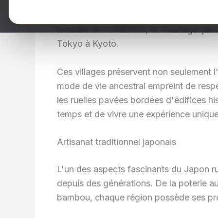
atmosphère paisible et authentique. Par
Shirakawa-go, célèbre pour ses maisons 
mondial de l'UNESCO, et Tsumago-juku, 
Tokyo à Kyoto.
Ces villages préservent non seulement l'
mode de vie ancestral empreint de respec
les ruelles pavées bordées d'édifices hi
temps et de vivre une expérience unique
Artisanat traditionnel japonais
L'un des aspects fascinants du Japon rur
depuis des générations. De la poterie aux
bambou, chaque région possède ses prop