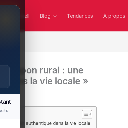
✕
Accueil
Blog
Tendances
À propos
,
du Japon rural : une
 dans la vie locale »
stant
CCÈS
 immersion authentique dans la vie locale