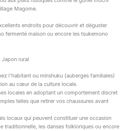
 ou aux plats rustiques comme le gohei mochi
 village Magome.
cellents endroits pour découvrir et déguster
miso fermenté maison ou encore les tsukemono
 Japon rural
hez l'habitant ou minshuku (auberges familiales)
ion au cœur de la culture locale.
es locales en adoptant un comportement discret
imples telles que retirer vos chaussures avant
als locaux qui peuvent constituer une occasion
e traditionnelle, les danses folkloriques ou encore