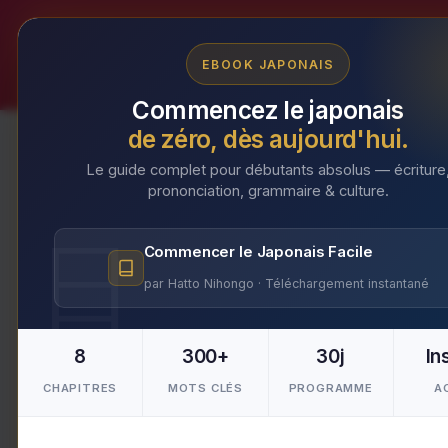
Aller
au
EBOOK JAPONAIS
contenu
Commencez le japonais
de zéro, dès aujourd'hui.
Le guide complet pour débutants absolus — écriture
prononciation, grammaire & culture.
« Les trésors cachés 
Commencer le Japonais Facile
immersion authentique
par Hatto Nihongo · Téléchargement instantané
Par
Makoto
/
19 mars 2024
8
300+
30j
In
CHAPITRES
MOTS CLÉS
PROGRAMME
A
Table of Contents
Les trésors cachés du Japon rural : une