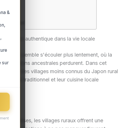
ana &
e Japon rural
on,
,
 immersion authentique dans la vie locale
ture
 le temps semble s'écouler plus lentement, où la
 sur
 les traditions ancestrales perdurent. Dans cet
l'univers des villages moins connus du Japon rural
artisanat traditionnel et leur cuisine locale
ement
s japonaises, les villages ruraux offrent une