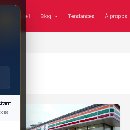
✕
Accueil
Blog
Tendances
À propos
,
stant
CCÈS