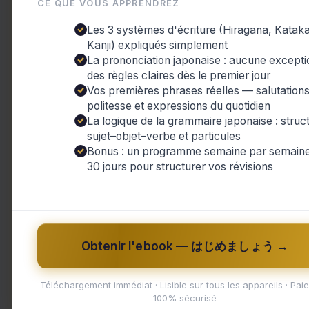
CE QUE VOUS APPRENDREZ
Les 3 systèmes d'écriture (Hiragana, Katak
Kanji) expliqués simplement
La prononciation japonaise : aucune excepti
des règles claires dès le premier jour
Vos premières phrases réelles — salutations
politesse et expressions du quotidien
,
,
Actualités du Japon
Culture et Traditions
La logique de la grammaire japonaise : struc
,
sujet–objet–verbe et particules
Vie Quotidienne au Japon
Voyage et
Bonus : un programme semaine par semaine
Découverte
30 jours pour structurer vos révisions
Le paradis des cerfs divins : Les
mystères du parc de Nara
Actualités du Japon
,
Culture et Traditions
,
Vie
Quotidienne au Japon
,
Voyage et Découverte
/
Obtenir l'ebook — はじめましょう →
yuki
/
12 février 2024
/
alimentation
,
animaux
,
cerfs
,
comportement
,
Culture
,
Histoire
,
interaction
,
Japon
,
légende
,
mystère
,
nara
,
Téléchargement immédiat · Lisible sur tous les appareils · Pai
nature
,
parc
,
Respect
,
sanctuaire
,
symbole
,
100% sécurisé
Tourisme