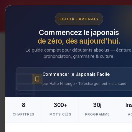
Aller
au
EBOOK JAPONAIS
contenu
Commencez le japonais
de zéro, dès aujourd'hui.
Le guide complet pour débutants absolus — écriture
prononciation, grammaire & culture.
alimentation
Commencer le Japonais Facile
par Hatto Nihongo · Téléchargement instantané
8
300+
30j
In
CHAPITRES
MOTS CLÉS
PROGRAMME
A