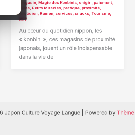
magasin
,
Magie des Konbinis
,
onigiri
,
paiement
,
pâtes
,
Petits Miracles
,
pratique
,
proximité
,
quotidien
,
Ramen
,
services
,
snacks
,
Tourisme
,
旅行
Au cœur du quotidien nippon, les
« konbini », ces magasins de proximité
japonais, jouent un rôle indispensable
dans la vie de
6 Japon Culture Voyage Langue | Powered by
Thème 