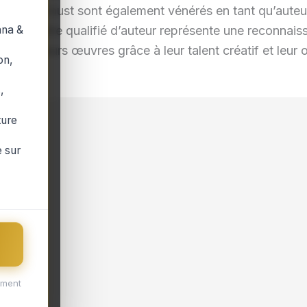
Marcel Proust sont également vénérés en tant qu’auteur
ana &
n somme, être qualifié d’auteur représente une reconnai
ve sur leurs œuvres grâce à leur talent créatif et leur o
on,
,
ture
 sur
ement