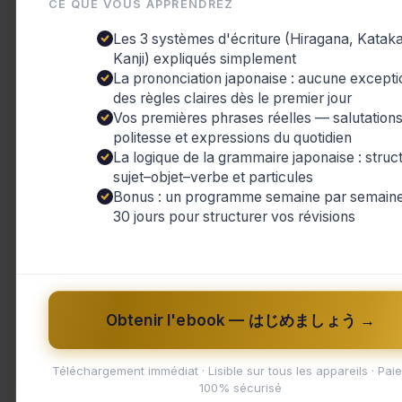
CE QUE VOUS APPRENDREZ
Les écrivains tels que Victor Hugo ou 
Les 3 systèmes d'écriture (Hiragana, Katak
à la littérature française classique. E
Kanji) expliqués simplement
réussi à marquer leur empreinte distincti
La prononciation japonaise : aucune excepti
des règles claires dès le premier jour
Vos premières phrases réelles — salutations
politesse et expressions du quotidien
La logique de la grammaire japonaise : struc
sujet–objet–verbe et particules
,
Bonus : un programme semaine par semaine
AI Content
Japan Times
30 jours pour structurer vos révisions
Le Japon refuse le visa à un
ancien détenu de Guantanamo et
auteur – Une histoire captivante
dans The Japan Times
Obtenir l'ebook — はじめましょう →
AI Content
,
Japan Times
/
Makoto
/
18 février
2024
/
Actualités
,
AI Content
,
Auteur
,
Detenu
Guantanamo Bay
,
Japon
,
Visas
Téléchargement immédiat · Lisible sur tous les appareils · Pai
100% sécurisé