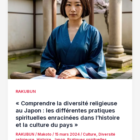
RAKUBUN
« Comprendre la diversité religieuse
au Japon : les différentes pratiques
spirituelles enracinées dans l’histoire
et la culture du pays »
RAKUBUN
/
Makoto
/
15 mars 2024
/
Culture
,
Diversité
religieuse
,
Histoire
,
Japon
,
Pratiques spirituelles
,