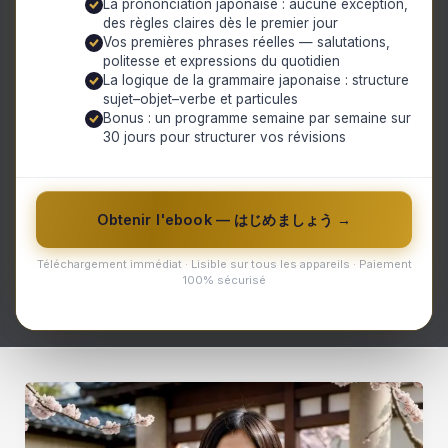
La prononciation japonaise : aucune exception,
dialogue interreligieux. En favorisant une
des règles claires dès le premier jour
compréhension mutuelle entre les
Vos premières phrases réelles — salutations,
politesse et expressions du quotidien
différents groupes religieux, la diversité
La logique de la grammaire japonaise : structure
religieuse permet de promouvoir un climat
sujet–objet–verbe et particules
Bonus : un programme semaine par semaine sur
d’inclusion et de paix sociale. Cependant,
30 jours pour structurer vos révisions
elle peut également être source de
tensions si elle est mal gérée ou si les
préjugés persistent. La reconnaissance et
Obtenir l'ebook — はじめましょう →
le respect des diversités religieuses sont
donc essentiels pour construire une
Téléchargement immédiat · Lisible sur tous les appareils · Paiement
100% sécurisé
société harmonieuse et égalitaire.