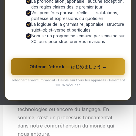
La prononciation japonaise : aucune exception,
des règles claires dès le premier jour
biologie, car elle explique l’apparition des
Vos premières phrases réelles — salutations,
différentes espèces sur Terre et leur lien
politesse et expressions du quotidien
de parenté. Elle repose sur la théorie de la
La logique de la grammaire japonaise : structure
sujet–objet–verbe et particules
sélection naturelle proposée par Charles
Bonus : un programme semaine par semaine sur
Darwin, selon laquelle les individus les
30 jours pour structurer vos révisions
mieux adaptés à leur milieu ont plus de
chances de transmettre leurs
caractéristiques à leur descendance.
Obtenir l'ebook — はじめましょう →
Mais l’évolution ne concerne pas
Téléchargement immédiat · Lisible sur tous les appareils · Paiement
seulement les êtres vivants, elle peut
100% sécurisé
également s’appliquer à différents
domaines comme celui des idées, des
technologies ou encore du langage. En
somme, c’est un processus fondamental
dans notre compréhension du monde qui
nous entoure.