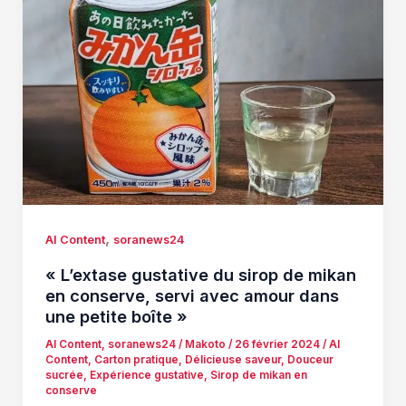
,
AI Content
soranews24
« L’extase gustative du sirop de mikan
en conserve, servi avec amour dans
une petite boîte »
AI Content
,
soranews24
/
Makoto
/
26 février 2024
/
AI
Content
,
Carton pratique
,
Délicieuse saveur
,
Douceur
sucrée
,
Expérience gustative
,
Sirop de mikan en
conserve