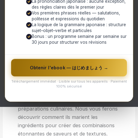
La prononciation japonaise : aucune exception,
qui engage tous nos sens et laisse une
des règles claires dès le premier jour
impression durable dans notre mémoire.
Vos premières phrases réelles — salutations,
politesse et expressions du quotidien
Que ce soit en dégustant des plats
La logique de la grammaire japonaise : structure
exotiques lors de vos voyages, en
sujet–objet–verbe et particules
Bonus : un programme semaine par semaine sur
explorant les cuisines locales ou en
30 jours pour structurer vos révisions
participant à des dégustations spéciales,
chaque bouchée peut être transformée en
un moment magique si on la savoure
Obtenir l'ebook — はじめましょう →
pleinement.
Téléchargement immédiat · Lisible sur tous les appareils · Paiement
Nous vous emmènerons à la rencontre de
100% sécurisé
chefs passionnés qui font preuve d’une
créativité exceptionnelle dans leurs
préparations culinaires. Nous vous ferons
découvrir comment ils marient les
ingrédients pour créer des combinaisons
étonnantes de saveurs et de textures.