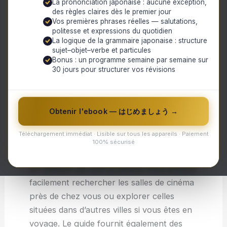
La prononciation japonaise : aucune exception,
ce guide vous fournira toutes les
des règles claires dès le premier jour
informations dont vous avez besoin.
Vos premières phrases réelles — salutations,
politesse et expressions du quotidien
Chaque salle de cinéma répertoriée dans
La logique de la grammaire japonaise : structure
sujet–objet–verbe et particules
le guide est soigneusement examinée et
Bonus : un programme semaine par semaine sur
évaluée en fonction de différents critères
30 jours pour structurer vos révisions
tels que la qualité de projection, le confort
des sièges, l’acoustique et même l’offre
alimentaire. Vous trouverez également des
Obtenir l'ebook — はじめましょう →
commentaires écrits par d’autres
Téléchargement immédiat · Lisible sur tous les appareils · Paiement
spectateurs passionnés afin d’avoir une
100% sécurisé
idée précise de ce à quoi s’attendre.
En utilisant cet outil pratique, vous pouvez
facilement rechercher les salles de cinéma
près de chez vous ou explorer celles
situées dans d’autres villes si vous êtes en
voyage. Le guide fournit également des