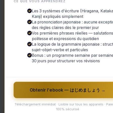
CE QUE VOUS APPRENDREZ
arrêté. Cette structure addictive incite
Les 3 systèmes d'écriture (Hiragana, Katak
Un aspect notable des mangas est la di
Kanji) expliqués simplement
La prononciation japonaise : aucune excepti
intéressé par les combats spectaculair
des règles claires dès le premier jour
il y a certainement un manga pour vous
Vos premières phrases réelles — salutations
politesse et expressions du quotidien
En plus de susciter l’intérêt auprès du 
La logique de la grammaire japonaise : struc
grâce à leurs adaptations animées popu
sujet–objet–verbe et particules
comme un phénomène culturel mondial
Bonus : un programme semaine par semaine
30 jours pour structurer vos révisions
Avec une histoire riche remontant au X
paysage littéraire mais aussi la cultur
découvrir cet univers fascinant pour l
le contrôle.
Obtenir l'ebook — はじめましょう →
Téléchargement immédiat · Lisible sur tous les appareils · Pai
100% sécurisé