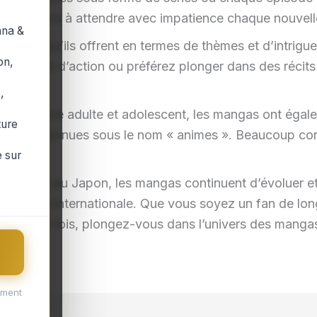
 les lecteurs à attendre avec impatience chaque nouvell
ana &
versité qu’ils offrent en termes de thèmes et d’intri
on,
es remplis d’action ou préférez plonger dans des récits
.
,
public jeune adulte et adolescent, les mangas ont égale
ture
laires connues sous le nom « animes ». Beaucoup consi
.
 sur
Xe siècle au Japon, les mangas continuent d’évoluer et
e populaire internationale. Que vous soyez un fan de l
a première fois, plongez-vous dans l’univers des mangas
ement