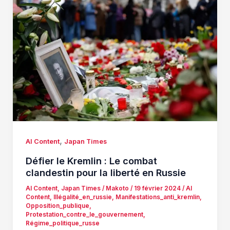
,
AI Content
Japan Times
Défier le Kremlin : Le combat
clandestin pour la liberté en Russie
AI Content
,
Japan Times
/
Makoto
/
19 février 2024
/
AI
Content
,
Illégalité_en_russie
,
Manifestations_anti_kremlin
,
Opposition_publique
,
Protestation_contre_le_gouvernement
,
Régime_politique_russe