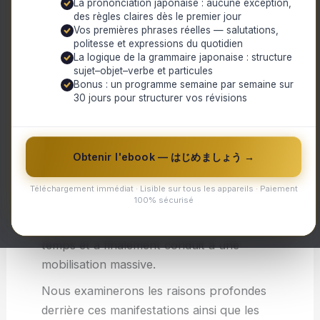
La prononciation japonaise : aucune exception,
gouvernement actuel. Ces mouvements de
des règles claires dès le premier jour
contestation se multiplient à travers tout
Vos premières phrases réelles — salutations,
le pays et jouent un rôle essentiel dans
politesse et expressions du quotidien
La logique de la grammaire japonaise : structure
l’expression d’un mécontentement
sujet–objet–verbe et particules
populaire croissant.
Bonus : un programme semaine par semaine sur
30 jours pour structurer vos révisions
Les citoyens russes ont pris conscience
des problèmes sociaux, politiques et
économiques auxquels ils sont confrontés
Obtenir l'ebook — はじめましょう →
quotidiennement. La frustration face à la
corruption généralisée, au manque de
Téléchargement immédiat · Lisible sur tous les appareils · Paiement
100% sécurisé
liberté d’expression et aux violations des
droits de l’homme s’est accumulée au fil du
temps et a finalement conduit à une
mobilisation massive.
Nous examinerons les raisons profondes
derrière ces manifestations ainsi que les