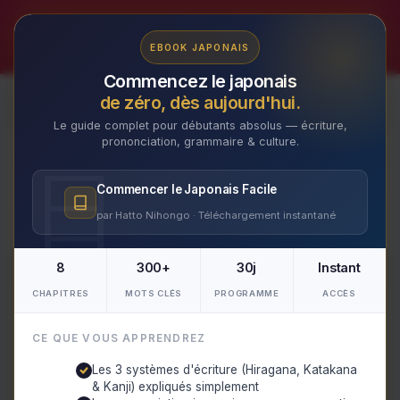
Aller
au
✕
EBOOK JAPONAIS
contenu
Commencez le japonais
de zéro, dès aujourd'hui.
Le guide complet pour débutants absolus — écriture,
prononciation, grammaire & culture.
responsabilité
Commencer le Japonais Facile
par Hatto Nihongo · Téléchargement instantané
8
300+
30j
Instant
CHAPITRES
MOTS CLÉS
PROGRAMME
ACCÈS
CE QUE VOUS APPRENDREZ
Les 3 systèmes d'écriture (Hiragana, Katakana
& Kanji) expliqués simplement