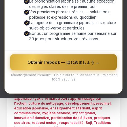
La prononciation japonaise : aucune exception,
des règles claires dès le premier jour
Vos premières phrases réelles — salutations,
politesse et expressions du quotidien
La logique de la grammaire japonaise : structure
sujet–objet–verbe et particules
Bonus : un programme semaine par semaine sur
30 jours pour structurer vos révisions
,
,
Actualités du Japon
Culture et Traditions
Langue
Japonaise
Obtenir l'ebook — はじめましょう →
Apprendre le respect et la
responsabilité à travers le nettoyage –
Téléchargement immédiat · Lisible sur tous les appareils · Paiement
Le message des écoles japonaises au
100% sécurisé
monde
Actualités du Japon
,
Culture et Traditions
,
Langue
Japonaise
/
yuki
/
14 mars 2024
/
apprentissage par
l'action
,
culture du nettoyage
,
développement personnel
,
éducation japonaise
,
enseignement alternatif
,
esprit
communautaire
,
hygiène scolaire
,
impact global
,
innovation éducative
,
participation des élèves
,
pratiques
scolaires
,
respect mutuel
,
responsabilité
,
Soji
,
Traditions