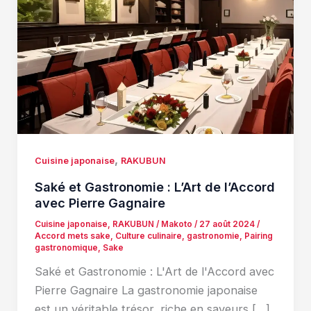
,
Cuisine japonaise
RAKUBUN
Saké et Gastronomie : L’Art de l’Accord
avec Pierre Gagnaire
Cuisine japonaise
,
RAKUBUN
/
Makoto
/
27 août 2024
/
Accord mets sake
,
Culture culinaire
,
gastronomie
,
Pairing
gastronomique
,
Sake
Saké et Gastronomie : L'Art de l'Accord avec
Pierre Gagnaire La gastronomie japonaise
est un véritable trésor, riche en saveurs […]