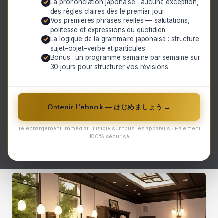
La prononciation japonaise : aucune exception,
marie parfaitement avec une multitude de
des règles claires dès le premier jour
plats japonais. Dans notre blog, nous
Vos premières phrases réelles — salutations,
politesse et expressions du quotidien
explorerons les différentes variétés de
La logique de la grammaire japonaise : structure
sake, les techniques artisanales utilisées
sujet–objet–verbe et particules
Bonus : un programme semaine par semaine sur
pour sa production ainsi que des conseils
30 jours pour structurer vos révisions
pour choisir et déguster ce nectar nippon
exceptionnel. Que vous soyez un
connaisseur averti ou un néophyte
Obtenir l'ebook — はじめましょう →
curieux, rejoignez-nous pour découvrir
l’univers envoûtant du sake !
Téléchargement immédiat · Lisible sur tous les appareils · Paiement
100% sécurisé