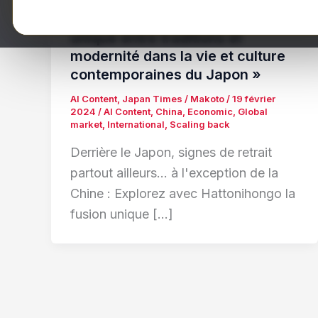
l’exception de la Chine : Explorez
avec Hattonihongo la fusion
unique entre traditions et
modernité dans la vie et culture
contemporaines du Japon »
AI Content
,
Japan Times
/
Makoto
/
19 février
2024
/
AI Content
,
China
,
Economic
,
Global
market
,
International
,
Scaling back
Derrière le Japon, signes de retrait
partout ailleurs… à l'exception de la
Chine : Explorez avec Hattonihongo la
fusion unique […]