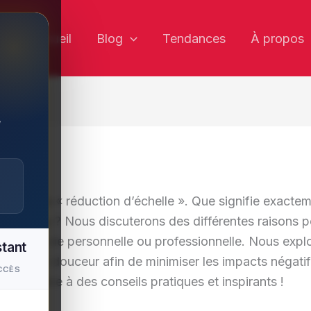
✕
Accueil
Blog
Tendances
À propos
,
rler de la « réduction d’échelle ». Que signifie exactem
activités ? Nous discuterons des différentes raisons po
ans notre vie personnelle ou professionnelle. Nous expl
stant
nsition en douceur afin de minimiser les impacts négat
CCÈS
ojets grâce à des conseils pratiques et inspirants !