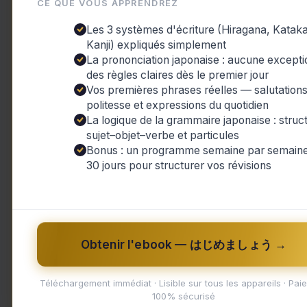
CE QUE VOUS APPRENDREZ
Les 3 systèmes d'écriture (Hiragana, Katak
Kanji) expliqués simplement
La prononciation japonaise : aucune excepti
des règles claires dès le premier jour
Vos premières phrases réelles — salutations
politesse et expressions du quotidien
La logique de la grammaire japonaise : struc
sujet–objet–verbe et particules
Bonus : un programme semaine par semaine
30 jours pour structurer vos révisions
,
Obtenir l'ebook — はじめましょう →
AI Content
Japan Times
« Derrière le Japon, signes de
Téléchargement immédiat · Lisible sur tous les appareils · Pai
retrait partout ailleurs… à
100% sécurisé