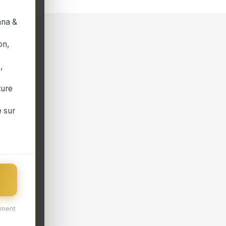
ana &
on,
,
ture
 sur
ement