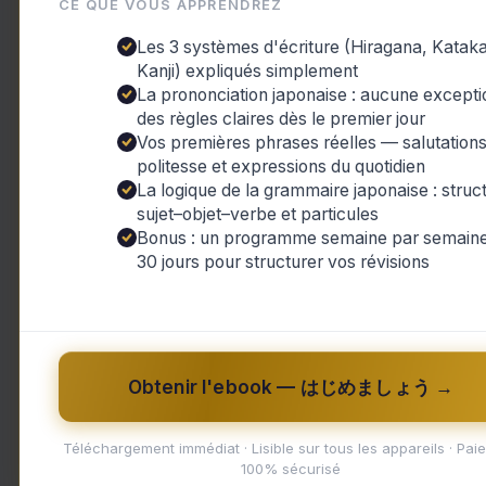
CE QUE VOUS APPRENDREZ
Les 3 systèmes d'écriture (Hiragana, Katak
Kanji) expliqués simplement
La prononciation japonaise : aucune excepti
,
AI Content
Jobsinjapan
des règles claires dès le premier jour
Vos premières phrases réelles — salutations
Les raisins japonais Shine
politesse et expressions du quotidien
Muscat : le fruit qui brille de mille
La logique de la grammaire japonaise : struc
feux au Japon et surprend tous
sujet–objet–verbe et particules
Bonus : un programme semaine par semaine
les sens !
30 jours pour structurer vos révisions
AI Content
,
Jobsinjapan
/
Makoto
/
20 février
2024
/
AI Content
,
Expensive
,
Grapes
,
Japanese
,
Luxury fruit
,
Shine Muscat
Les raisins japonais Shine Muscat : le
Obtenir l'ebook — はじめましょう →
fruit qui brille de mille feux au Japon et
surprend tous les sens […]
Téléchargement immédiat · Lisible sur tous les appareils · Pai
100% sécurisé