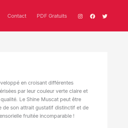
Contact
PDF Gratuits
éveloppé en croisant différentes
risées par leur couleur verte claire et
 qualité. Le Shine Muscat peut être
de son attrait gustatif distinctif et de
nsorielle fruitée incomparable !