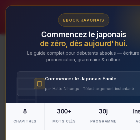
Aller
au
EBOOK JAPONAIS
contenu
Commencez le japonais
de zéro, dès aujourd'hui.
Le guide complet pour débutants absolus — écriture
prononciation, grammaire & culture.
Shine Muscat
Commencer le Japonais Facile
par Hatto Nihongo · Téléchargement instantané
Shine Muscat est un cépage de raisin j
variétés de raisins pour créer une textu
leurs grains fermes, ce qui en fait un 
8
300+
30j
In
savouré tel quel ou utilisé dans divers 
CHAPITRES
MOTS CLÉS
PROGRAMME
A
sa polyvalence culinaire. Dégustez le 