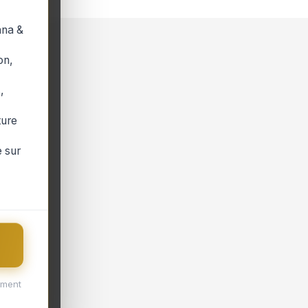
ana &
on,
,
ture
 sur
ement