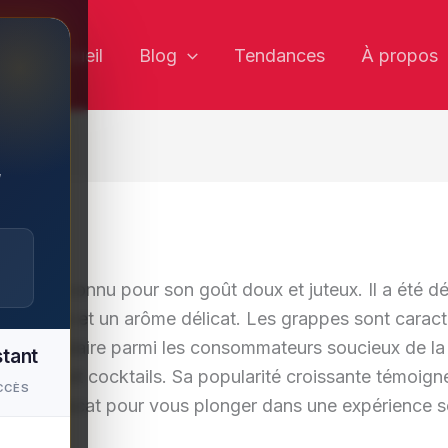
✕
Accueil
Blog
Tendances
À propos
,
aponais connu pour son goût doux et juteux. Il a été d
re unique et un arôme délicat. Les grappes sont caracté
choix populaire parmi les consommateurs soucieux de la
stant
desserts et cocktails. Sa popularité croissante témoigne 
CCÈS
Shine Muscat pour vous plonger dans une expérience se