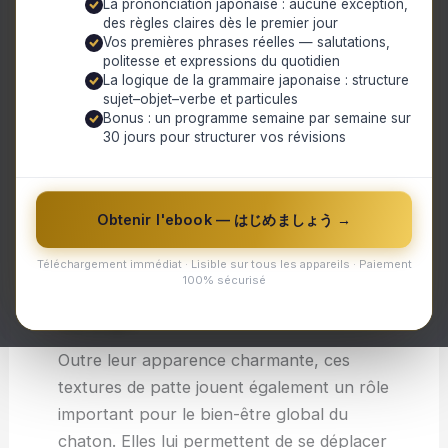
La prononciation japonaise : aucune exception,
est recouvert d’une fine pellicule douce qui
des règles claires dès le premier jour
donne à la patte sa texture unique.
Vos premières phrases réelles — salutations,
politesse et expressions du quotidien
La sensation des coussinets sur votre
La logique de la grammaire japonaise : structure
sujet–objet–verbe et particules
peau peut varier en fonction de nombreux
Bonus : un programme semaine par semaine sur
facteurs tels que l’âge du chaton, son
30 jours pour structurer vos révisions
niveau d’activité physique ou encore son
régime alimentaire. Certains chatons
peuvent avoir des pattes plus fermes avec
Obtenir l'ebook — はじめましょう →
une texture légèrement granuleuse tandis
Téléchargement immédiat · Lisible sur tous les appareils · Paiement
que d’autres auront des coussinets plus
100% sécurisé
moelleux presque comme un nuage sous
vos doigts.
Outre leur apparence charmante, ces
textures de patte jouent également un rôle
important pour le bien-être global du
chaton. Elles lui permettent de se déplacer