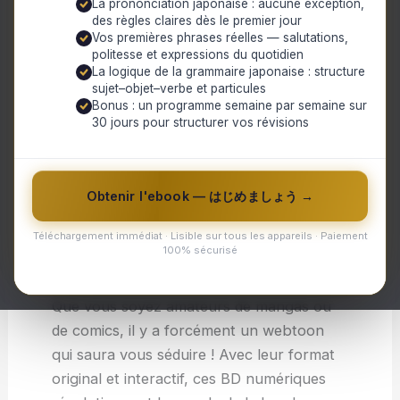
La prononciation japonaise : aucune exception,
des règles claires dès le premier jour
BD accessibles à un large public. Les
Vos premières phrases réelles — salutations,
thèmes abordés dans les webtoons
politesse et expressions du quotidien
peuvent être très variés, allant du comique
La logique de la grammaire japonaise : structure
sujet–objet–verbe et particules
au tragique en passant par l’aventure et la
Bonus : un programme semaine par semaine sur
romance.
30 jours pour structurer vos révisions
De nombreux auteurs talentueux utilisent
ce medium pour partager leurs créations
Obtenir l'ebook — はじめましょう →
avec leur audience et certains ont même
réussi à se faire remarquer par des
Téléchargement immédiat · Lisible sur tous les appareils · Paiement
maisons d’édition traditionnelles grâce à
100% sécurisé
leur popularité sur le web.
Que vous soyez amateurs de mangas ou
de comics, il y a forcément un webtoon
qui saura vous séduire ! Avec leur format
original et interactif, ces BD numériques