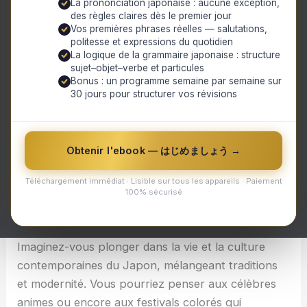
La prononciation japonaise : aucune exception,
des règles claires dès le premier jour
Vos premières phrases réelles — salutations,
politesse et expressions du quotidien
La logique de la grammaire japonaise : structure
sujet–objet–verbe et particules
Bonus : un programme semaine par semaine sur
30 jours pour structurer vos révisions
Obtenir l'ebook — はじめましょう →
Téléchargement immédiat · Lisible sur tous les appareils · Paiement
Découvrez comment un passe-temps apprécié des
100% sécurisé
femmes se classe parmi les préférences masculines
Imaginez-vous plonger dans la vie et la culture
contemporaines du Japon, mélangeant traditions
et modernité. Vous pourriez penser aux célèbres
animes ou encore aux festivals colorés qui