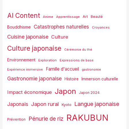
AI Content
Art
Anime
Apprentissage
Beauté
Catastrophes naturelles
Bouddhisme
Croyances
Cuisine japonaise
Culture
Culture japonaise
Cérémonie du thé
Environnement
Exploration
Expressions de base
Famille d'accueil
Expérience immersive
gastronomie
Gastronomie japonaise
Histoire
Immersion culturelle
Japon
Impact économique
Japon 2024
Langue japonaise
Japon rural
Japonais
Kyoto
RAKUBUN
Pénurie de riz
Prévention