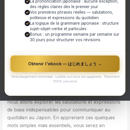
La prononciation japonaise : aucune exception,
Les 5 expressions incontournables pour se saluer
des règles claires dès le premier jour
en japonais : un guide pratique pour débutants !
Vos premières phrases réelles — salutations,
1. Konnichiwa (こんにちは)
politesse et expressions du quotidien
2. Ohayou gozaimasu (おはようございます)
La logique de la grammaire japonaise : structure
3. Konbanwa (こんばんは)
sujet–objet–verbe et particules
4. Arigatou gozaimasu (ありがとうございます)
Bonus : un programme semaine par semaine sur
30 jours pour structurer vos révisions
5. Sayounara (さようなら)
Les 5 expressions incontournables pour se saluer
en japonais : un guide pratique pour débutants !
Obtenir l'ebook — はじめましょう →
Téléchargement immédiat · Lisible sur tous les appareils · Paiement
Bienvenue sur Hattonihongo, où nous vous
100% sécurisé
accompagnons dans vos premiers pas dans
l'apprentissage de la langue japonaise. Aujourd'hui,
nous allons explorer les salutations et expressions
de base indispensables pour communiquer au
quotidien au Japon. En apprenant ces quelques
mots simples mais essentiels, vous serez en