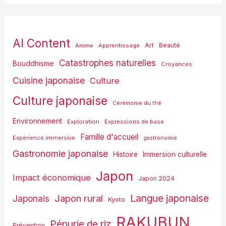
AI Content
Art
Anime
Apprentissage
Beauté
Catastrophes naturelles
Bouddhisme
Croyances
Cuisine japonaise
Culture
Culture japonaise
Cérémonie du thé
Environnement
Exploration
Expressions de base
Famille d'accueil
Expérience immersive
gastronomie
Gastronomie japonaise
Histoire
Immersion culturelle
Japon
Impact économique
Japon 2024
Langue japonaise
Japon rural
Japonais
Kyoto
RAKUBUN
Pénurie de riz
Prévention