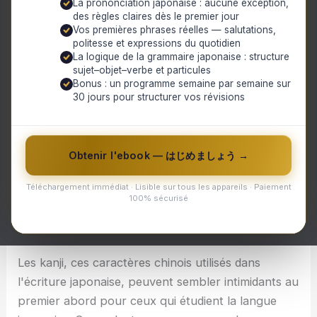
La prononciation japonaise : aucune exception,
Table of Contents
des règles claires dès le premier jour
Maîtriser les kanji : conseils pratiques pour les
Vos premières phrases réelles — salutations,
politesse et expressions du quotidien
francophones apprenant le japonais
La logique de la grammaire japonaise : structure
Conseil 1 : Commencez par les bases
sujet–objet–verbe et particules
Conseil 2 : Utilisez-les dans des phrases simples
Bonus : un programme semaine par semaine sur
Conseil 3 : Pratiquez régulièrement
30 jours pour structurer vos révisions
Continuez à explorer différentes façons d'intégrer
les k an ji s dan s v os interactions quotidiennes p
our approfondir v ot re apprent iss age e t gagner
en confiance au fil du temps.
Obtenir l'ebook — はじめましょう →
Téléchargement immédiat · Lisible sur tous les appareils · Paiement
Maîtriser les kanji : conseils pratiques pour les
100% sécurisé
francophones apprenant le japonais
Les kanji, ces caractères chinois utilisés dans
l'écriture japonaise, peuvent sembler intimidants au
premier abord pour ceux qui étudient la langue