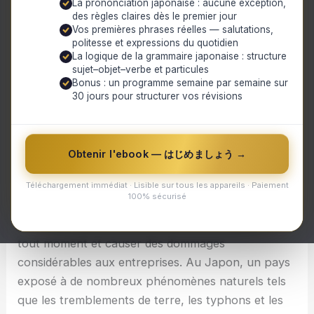
La prononciation japonaise : aucune exception,
Comment préparer et protéger votre entreprise
des règles claires dès le premier jour
face aux risques de catastrophes naturelles au
Vos premières phrases réelles — salutations,
Japon ?
politesse et expressions du quotidien
Comprendre les Risques Naturels au Japon
La logique de la grammaire japonaise : structure
Élaborer un Plan d'Urgence
sujet–objet–verbe et particules
Bonus : un programme semaine par semaine sur
Sécuriser Vos Installations
30 jours pour structurer vos révisions
Protéger Vos Données Critiques
Souscrire à une Assurance Adaptée
Comment préparer et protéger votre entreprise
Obtenir l'ebook — はじめましょう →
face aux risques de catastrophes naturelles au
Téléchargement immédiat · Lisible sur tous les appareils · Paiement
Japon ?
100% sécurisé
Les catastrophes naturelles peuvent frapper à
tout moment et causer des dommages
considérables aux entreprises. Au Japon, un pays
exposé à de nombreux phénomènes naturels tels
que les tremblements de terre, les typhons et les