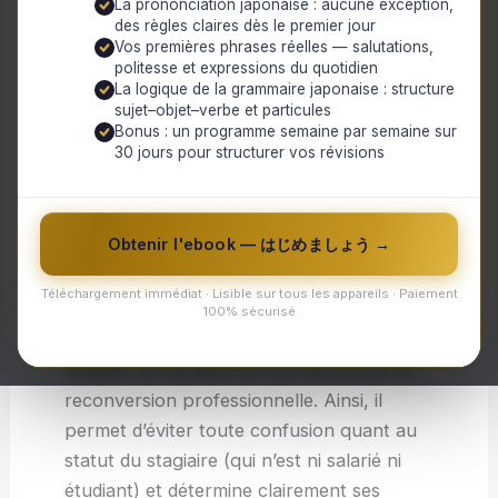
La prononciation japonaise : aucune exception,
des règles claires dès le premier jour
la durée du stage, les missions confiées au
Vos premières phrases réelles — salutations,
stagiaire, ainsi que le montant éventuel
politesse et expressions du quotidien
d’une gratification. Il peut également
La logique de la grammaire japonaise : structure
sujet–objet–verbe et particules
contenir des clauses concernant les
Bonus : un programme semaine par semaine sur
horaires, la protection sociale ou encore la
30 jours pour structurer vos révisions
confidentialité des informations auxquelles
le stagiaire aura accès.
Obtenir l'ebook — はじめましょう →
Ce type de contrat a pour objectif
principal de protéger les intérêts du
Téléchargement immédiat · Lisible sur tous les appareils · Paiement
stagiaire tout en garantissant à l’entreprise
100% sécurisé
un cadre légal dans lequel elle peut
intégrer un étudiant ou une personne en
reconversion professionnelle. Ainsi, il
permet d’éviter toute confusion quant au
statut du stagiaire (qui n’est ni salarié ni
étudiant) et détermine clairement ses