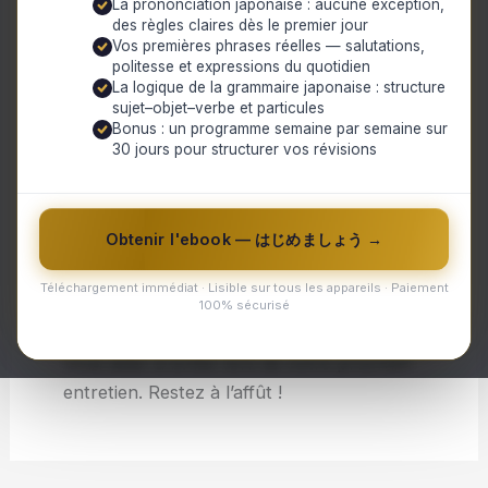
La prononciation japonaise : aucune exception,
des règles claires dès le premier jour
différents aspects de l’entretien : comment
Vos premières phrases réelles — salutations,
se préparer efficacement, quelles sont les
politesse et expressions du quotidien
questions les plus fréquentes et comment
La logique de la grammaire japonaise : structure
sujet–objet–verbe et particules
y répondre avec confiance. Nous
Bonus : un programme semaine par semaine sur
aborderons également des conseils
30 jours pour structurer vos révisions
pratiques pour réussir à se démarquer
lors de cette étape clé.
Obtenir l'ebook — はじめましょう →
Que vous soyez en recherche d’emploi ou
que vous souhaitiez améliorer vos
Téléchargement immédiat · Lisible sur tous les appareils · Paiement
techniques d’entretien, ce billet fournira
100% sécurisé
toutes les informations nécessaires pour
vous aider à briller lors de votre prochain
entretien. Restez à l’affût !