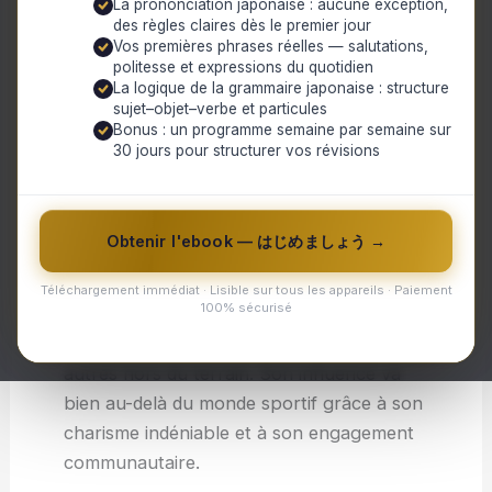
La prononciation japonaise : aucune exception,
catégories de poids et a défendu avec
des règles claires dès le premier jour
succès sa place parmi les meilleurs
Vos premières phrases réelles — salutations,
politesse et expressions du quotidien
combattants au fil des années. Sa vitesse,
La logique de la grammaire japonaise : structure
sa puissance et sa stratégie
sujet–objet–verbe et particules
Bonus : un programme semaine par semaine sur
impressionnent toujours ses adversaires et
30 jours pour structurer vos révisions
font vibrer les fans du monde entier. En
plus d’être un athlète exceptionnel,
Pacquiao s’est également engagé
Obtenir l'ebook — はじめましょう →
politiquement en tant que sénateur aux
Philippines, prouvant ainsi qu’il est non
Téléchargement immédiat · Lisible sur tous les appareils · Paiement
100% sécurisé
seulement doué pour se battre sur le ring,
mais aussi pour défendre les droits des
autres hors du terrain. Son influence va
bien au-delà du monde sportif grâce à son
charisme indéniable et à son engagement
communautaire.