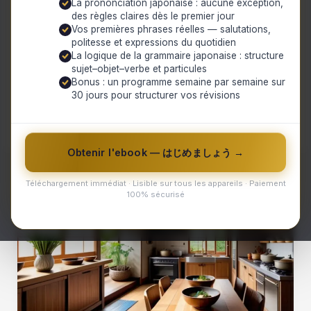
La prononciation japonaise : aucune exception,
avons ce qu’il vous faut. Des salades
des règles claires dès le premier jour
fraîches aux plats réconfortants, chaque
Vos premières phrases réelles — salutations,
politesse et expressions du quotidien
recette est conçue pour être facile à
La logique de la grammaire japonaise : structure
préparer et pleine de saveurs. Préparez-
sujet–objet–verbe et particules
Bonus : un programme semaine par semaine sur
vous à revisiter vos repas quotidiens avec
30 jours pour structurer vos révisions
des ingrédients sains et surprenants!
Obtenir l'ebook — はじめましょう →
Téléchargement immédiat · Lisible sur tous les appareils · Paiement
100% sécurisé