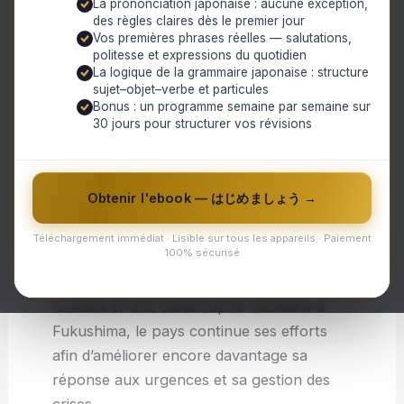
La prononciation japonaise : aucune exception,
et bien organisé pour répondre aux
des règles claires dès le premier jour
situations d’urgence. Celui-ci implique
Vos premières phrases réelles — salutations,
politesse et expressions du quotidien
l’intervention des différentes agences
La logique de la grammaire japonaise : structure
gouvernementales ainsi que celle des
sujet–objet–verbe et particules
Bonus : un programme semaine par semaine sur
citoyens eux-mêmes qui sont fortement
30 jours pour structurer vos révisions
sensibilisés à cette question. La
préparation, les exercices réguliers et une
coordination efficace entre les acteurs ont
Obtenir l'ebook — はじめましょう →
permis au Japon d’être reconnu comme
étant l’un des pays les plus avancés en
Téléchargement immédiat · Lisible sur tous les appareils · Paiement
100% sécurisé
matière de sécurité civile. Cependant, suite
au séisme dévastateur de 2011 suivi par un
tsunami et une catastrophe nucléaire à
Fukushima, le pays continue ses efforts
afin d’améliorer encore davantage sa
réponse aux urgences et sa gestion des
crises.