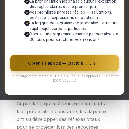
La prononciation japonaise : aucune exception,
destructeurs qui ont causé des milliers de
des règles claires dès le premier jour
victimes et d’importants dégâts matériels.
Vos premières phrases réelles — salutations,
politesse et expressions du quotidien
Malgré sa technologie avancée en matière
La logique de la grammaire japonaise : structure
sujet–objet–verbe et particules
de construction parasismique, le Japon
Bonus : un programme semaine par semaine sur
doit encore faire face aux conséquences
30 jours pour structurer vos révisions
tragiques de ces catastrophes naturelles.
Les séismes au Japon peuvent également
provoquer des tsunamis meurtriers,
Obtenir l'ebook — はじめましょう →
comme cela a été malheureusement le cas
Téléchargement immédiat · Lisible sur tous les appareils · Paiement
en 2011 avec la triple catastrophe : un
100% sécurisé
séisme majeur suivi d’un tsunami ravageur
et d’une crise nucléaire.
Cependant, grâce à leur expérience et à
leur préparation constante, les Japonais
ont su développer des réflexes vitaux
pour se protéger lors des secousses