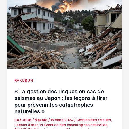
RAKUBUN
« La gestion des risques en cas de
séismes au Japon : les leçons à tirer
pour prévenir les catastrophes
naturelles »
RAKUBUN
/
Makoto
/
15 mars 2024
/
Gestion des risques
,
Leçons à tirer
,
Prévention des catastrophes naturelles
,