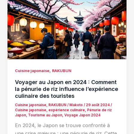
,
Cuisine japonaise
RAKUBUN
Voyager au Japon en 2024 : Comment
la pénurie de riz influence l’expérience
culinaire des touristes
Cuisine japonaise
,
RAKUBUN
/
Makoto
/
29 août 2024
/
Cuisine japonaise
,
expérience culinaire
,
Pénurie de riz
Japon
,
Tourisme au Japon
,
Voyage Japon 2024
En 2024, le Japon se trouve confronté à
une crise majeure : une pénurie de riz. Cette