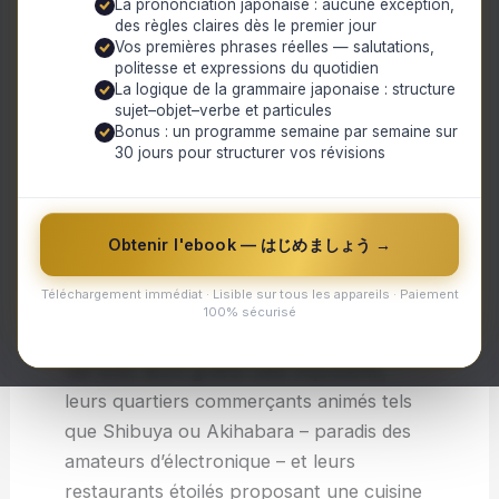
La prononciation japonaise : aucune exception,
des règles claires dès le premier jour
anciens, ses jardins zen et ses festivals
Vos premières phrases réelles — salutations,
colorés. Les villes historiques telles que
politesse et expressions du quotidien
Kyoto offrent aux visiteurs la possibilité
La logique de la grammaire japonaise : structure
sujet–objet–verbe et particules
d’explorer des lieux chargés d’histoire, où
Bonus : un programme semaine par semaine sur
l’on peut découvrir la voie du thé ou
30 jours pour structurer vos révisions
s’imprégner de la cérémonie religieuse
dans un temple bouddhiste.
Obtenir l'ebook — はじめましょう →
D’un autre côté, le Japon est également à
la pointe de la technologie et offre une
Téléchargement immédiat · Lisible sur tous les appareils · Paiement
expérience urbaine futuriste. Des
100% sécurisé
mégalopoles comme Tokyo illuminent le
ciel avec leurs gratte-ciels imposants,
leurs quartiers commerçants animés tels
que Shibuya ou Akihabara – paradis des
amateurs d’électronique – et leurs
restaurants étoilés proposant une cuisine