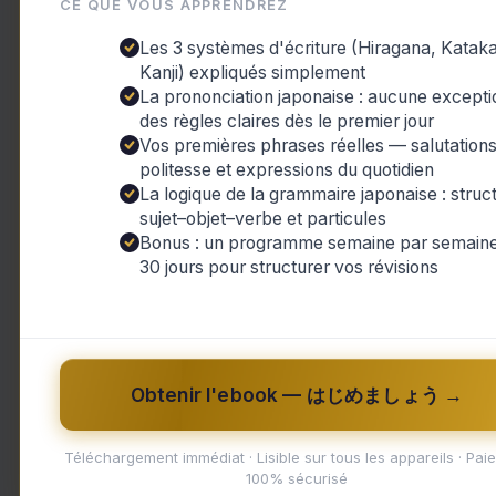
CE QUE VOUS APPRENDREZ
Les 3 systèmes d'écriture (Hiragana, Katak
Kanji) expliqués simplement
La prononciation japonaise : aucune excepti
des règles claires dès le premier jour
Vos premières phrases réelles — salutations
politesse et expressions du quotidien
La logique de la grammaire japonaise : struc
sujet–objet–verbe et particules
Bonus : un programme semaine par semaine
,
,
Actualités du Japon
Culture et Traditions
30 jours pour structurer vos révisions
,
Technologie et Innovation
Voyage et
Découverte
Au-delà des Rails: Les enjeux de
Obtenir l'ebook — はじめましょう →
comportement des fans de trains
japonais
Téléchargement immédiat · Lisible sur tous les appareils · Pai
Actualités du Japon
,
Culture et Traditions
,
100% sécurisé
Technologie et Innovation
,
Voyage et Découverte