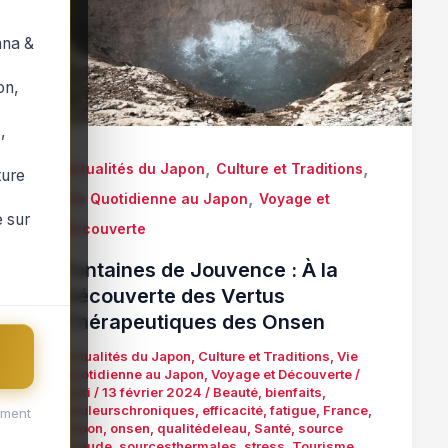
ana &
on,
,
,
,
Actualités du Japon
Culture et Traditions
ture
,
Vie Quotidienne au Japon
Voyage et
 sur
Découverte
Fontaines de Jouvence : À la
Découverte des Vertus
Thérapeutiques des Onsen
Actualités du Japon
,
Culture et Traditions
,
Vie
Quotidienne au Japon
,
Voyage et Découverte
/
yuki
/
13 février 2024
/
Beauté
,
bienfaits
,
douleurschroniques
,
efficacité
,
fatigue
,
France
,
ement
Japon
,
onsen
,
qualitédeleau
,
Santé
,
source
chaude
,
sourcesthermales
,
stress
,
Tourisme
,