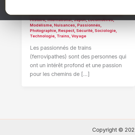
/
yuki
/
15 février 2024
/
CheminDeFer
,
Collection
,
ComportementsExcessifs
,
CultureFerroviaire
,
Diversité
,
Enthousiasme
,
Ferrovipathes
,
France
,
Histoire
,
International
,
Japon
,
Locomotives
,
Modélisme
,
Nuisances
,
Passionnés
,
Photographie
,
Respect
,
Sécurité
,
Sociologie
,
Technologie
,
Trains
,
Voyage
Les passionnés de trains
(ferrovipathes) sont des personnes qui
ont un intérêt profond et une passion
pour les chemins de […]
Copyright © 202