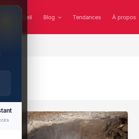
✕
Accueil
Blog
Tendances
À propos
,
stant
CCÈS