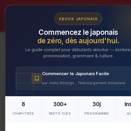
Aller
au
EBOOK JAPONAIS
contenu
Commencez le japonais
de zéro, dès aujourd'hui.
Le guide complet pour débutants absolus — écriture
prononciation, grammaire & culture.
France
Commencer le Japonais Facile
par Hatto Nihongo · Téléchargement instantané
8
300+
30j
In
CHAPITRES
MOTS CLÉS
PROGRAMME
A