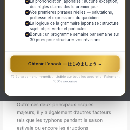
La prononciation japonaise : aucune exception,
peuvent être accompagnés de tsunamis
des règles claires dès le premier jour
dévastateurs, comme cela a été le cas en
Vos premières phrases réelles — salutations,
politesse et expressions du quotidien
2011 avec celui de Tohoku.
La logique de la grammaire japonaise : structure
sujet–objet–verbe et particules
En plus des risques naturels, le Japon doit
Bonus : un programme semaine par semaine sur
également faire face à un risque
30 jours pour structurer vos révisions
technologique important : les centrales
nucléaires. Suite à l’accident nucléaire de
Fukushima en 2011, qui a eu des
Obtenir l'ebook — はじめましょう →
conséquences dramatiques tant sur
Téléchargement immédiat · Lisible sur tous les appareils · Paiement
l’environnement que sur la santé humaine,
100% sécurisé
ces installations restent un sujet
controversé dans le pays.
Outre ces deux principaux risques
majeurs, il y a également d’autres facteurs
tels que les typhons pendant la saison
estivale ou encore les éruptions