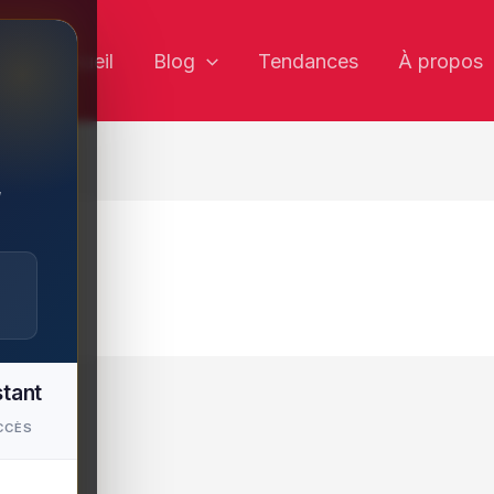
✕
Accueil
Blog
Tendances
À propos
,
stant
CCÈS