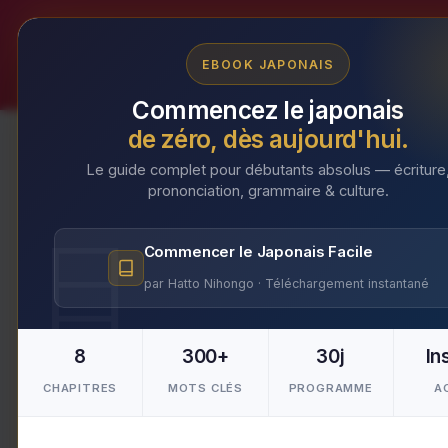
Aller
au
EBOOK JAPONAIS
contenu
Commencez le japonais
de zéro, dès aujourd'hui.
Le guide complet pour débutants absolus — écriture
prononciation, grammaire & culture.
joruri
Commencer le Japonais Facile
par Hatto Nihongo · Téléchargement instantané
8
300+
30j
In
CHAPITRES
MOTS CLÉS
PROGRAMME
A