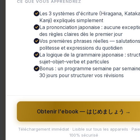
CE QUE VOUS APPRENDREZ
Les 3 systèmes d'écriture (Hiragana, Katak
Kanji) expliqués simplement
La prononciation japonaise : aucune excepti
des règles claires dès le premier jour
Vos premières phrases réelles — salutations
politesse et expressions du quotidien
,
Actualités du Japon
Culture et Traditions
La logique de la grammaire japonaise : struc
sujet–objet–verbe et particules
Le Robin des Bois japonais,
Bonus : un programme semaine par semaine
Ishikawa Goemon
30 jours pour structurer vos révisions
Actualités du Japon
,
Culture et Traditions
/
yuki
/
12 mars 2024
/
bain Goemon
,
Ishikawa Goemon
,
joruri
,
kabuki
,
légende
,
Lupin III
,
personnage
historique
,
Robin des Bois japonais
,
Toyotomi
Hideyoshi
,
voleur
Obtenir l'ebook — はじめましょう →
Au Japon, il existe une histoire d’un
héros qui volait les riches pour donner
Téléchargement immédiat · Lisible sur tous les appareils · Pai
100% sécurisé
aux pauvres. Ce personnage très