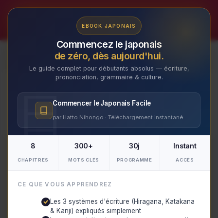
Aller
au
✕
EBOOK JAPONAIS
contenu
Commencez le japonais
de zéro, dès aujourd'hui.
Le guide complet pour débutants absolus — écriture,
prononciation, grammaire & culture.
Lupin III
Commencer le Japonais Facile
par Hatto Nihongo · Téléchargement instantané
8
300+
30j
Instant
CHAPITRES
MOTS CLÉS
PROGRAMME
ACCÈS
CE QUE VOUS APPRENDREZ
Les 3 systèmes d'écriture (Hiragana, Katakana
& Kanji) expliqués simplement