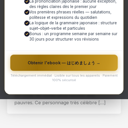
La prononciation japonaise : aucune exception,
des règles claires dès le premier jour
Vos premières phrases réelles — salutations,
politesse et expressions du quotidien
La logique de la grammaire japonaise : structure
sujet–objet–verbe et particules
Bonus : un programme semaine par semaine sur
,
Actualités du Japon
Culture et Traditions
30 jours pour structurer vos révisions
Le Robin des Bois japonais, Ishikawa
Goemon
Obtenir l'ebook — はじめましょう →
Actualités du Japon
,
Culture et Traditions
/
yuki
/
12 mars
2024
/
bain Goemon
,
Ishikawa Goemon
,
joruri
,
kabuki
,
légende
,
Lupin III
,
personnage historique
,
Robin des Bois
Téléchargement immédiat · Lisible sur tous les appareils · Paiement
japonais
,
Toyotomi Hideyoshi
,
voleur
100% sécurisé
Au Japon, il existe une histoire d’un héros
qui volait les riches pour donner aux
pauvres. Ce personnage très célèbre […]